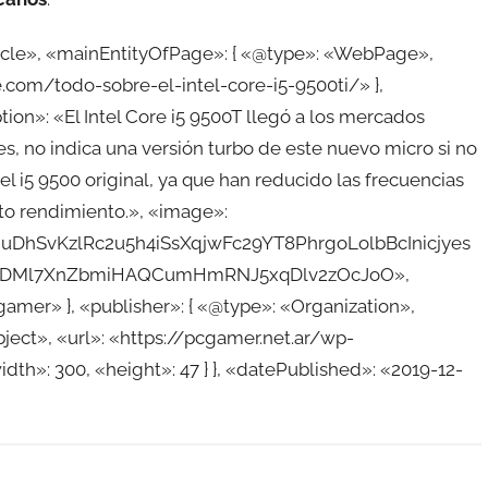
ticle», «mainEntityOfPage»: { «@type»: «WebPage»,
.com/todo-sobre-el-intel-core-i5-9500ti/» },
on»: «El Intel Core i5 9500T llegó a los mercados
es, no indica una versión turbo de este nuevo micro si no
el i5 9500 original, ya que han reducido las frecuencias
lto rendimiento.», «image»:
xduDhSvKzlRc2u5h4iSsXqjwFc29YT8PhrgoLolbBcInicjyes
vRDMl7XnZbmiHAQCumHmRNJ5xqDlv2zOcJoO»,
amer» }, «publisher»: { «@type»: «Organization»,
ect», «url»: «https://pcgamer.net.ar/wp-
h»: 300, «height»: 47 } }, «datePublished»: «2019-12-