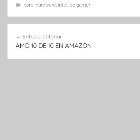
core
,
hardware
,
intel
,
pc gamer
Navegación
Entrada anterior
de
AMD 10 DE 10 EN AMAZON
entradas