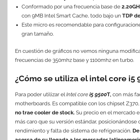
Conformado por una frecuencia base de
2.20GH
con 9MB Intel Smart Cache, todo bajo un
TDP d
Este micro es recomendable para configuracione
gran tamaño.
En cuestión de gráficos no vemos ninguna modifica
frecuencias de 350mhz base y 1100mhz en turbo.
¿Cómo se utiliza el intel core i5
Para poder utilizar el
Intel core
i5 9500
T,
con más fac
motherboards. Es compatible con los chipset Z370,
no trae cooler de stock.
Su precio en el mercado 
más caro que su versión estándar, posicionándose c
rendimiento y falta de sistema de refrigeración.
De
acerca de su llegada a los mercados latinoamer