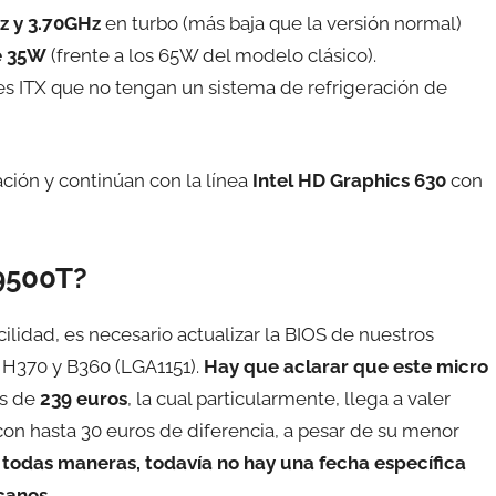
z y 3.70GHz
en turbo (más baja que la versión normal)
e 35W
(frente a los 65W del modelo clásico).
s ITX que no tengan un sistema de refrigeración de
ción y continúan con la línea
Intel HD Graphics 630
con
 9500T?
ilidad, es necesario actualizar la BIOS de nuestros
 H370 y B360 (LGA1151).
Hay que aclarar que este micro
es de
239 euros
, la cual particularmente, llega a valer
on hasta 30 euros de diferencia, a pesar de su menor
 todas maneras, todavía no hay una fecha específica
icanos
.