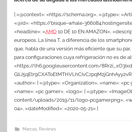
{ «@context»: «https://schema.org», «@type»: «Ar
«@id»: «https://bisque-whale-366084.hostingersite
«headline»: «
AMD
10 DE 10 EN AMAZON», «descripti
europeos. La línea T, a diferencia de los smartphon
que, habla de una versión más eficiente que su par, 
para configuraciones cuya refrigeración no es de a
«https://lh6.googleusercontent.com/8Rr2i_xO3I
GliJ5qEtr9CXAToEtMTHVLhCIvCzpqM2jGnhAyy2
«author»: { «@type»: «Organization», «name»: «pc g
«name»: «pc gamer», «logo»: { «@type»: «ImageObj
content/uploads/2019/11/logo-pcgamer.png», «widt
04», «dateModified»: «2020-05-21» }
Marcas
,
Reviews