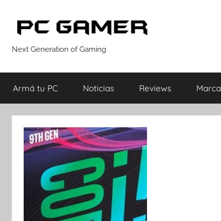
Saltar
al
contenido
PC
Next Generation of Gaming
GAMER
Armá tu PC
Noticias
Reviews
Marca