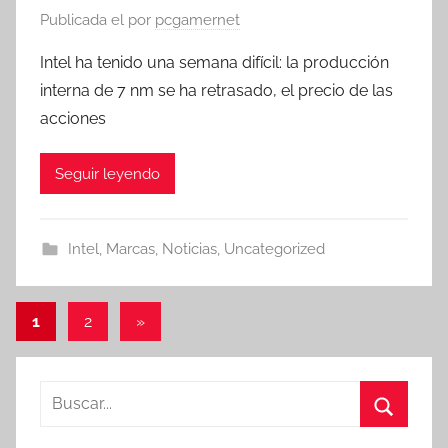
Publicada el
por
pcgamernet
Intel ha tenido una semana difícil: la producción
interna de 7 nm se ha retrasado, el precio de las
acciones
Seguir leyendo
Intel
,
Marcas
,
Noticias
,
Uncategorized
Paginación
Entradas
1
2
»
siguientes
de
entradas
Buscar:
Buscar