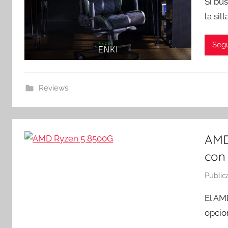
Si bu
la si
Segu
Reviews
AMD
con
Public
El AM
opcio