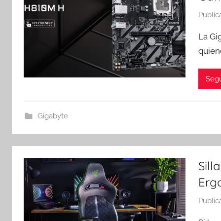
Public
La Gi
quien
Segu
Gigabyte
Sill
Erg
Public