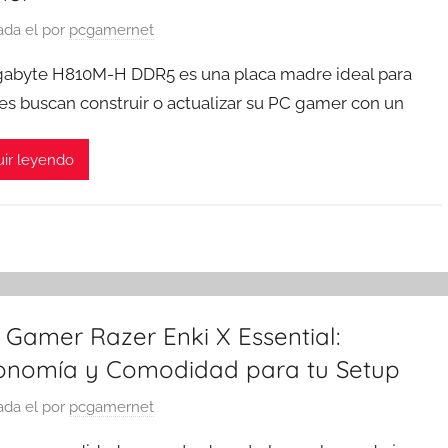
ada el
por
pcgamernet
gabyte H810M-H DDR5 es una placa madre ideal para
es buscan construir o actualizar su PC gamer con un
ir leyendo
a Gamer Razer Enki X Essential:
onomía y Comodidad para tu Setup
ada el
por
pcgamernet