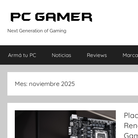
Saltar
al
contenido
PC
Next Generation of Gaming
GAMER
Armá tu PC
Noticias
Reviews
Marca
Mes:
noviembre 2025
Pla
Ren
Gam