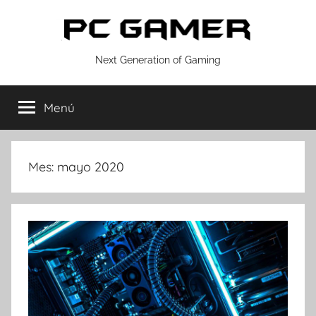
Saltar
al
contenido
PC
Next Generation of Gaming
GAMER
Menú
Mes:
mayo 2020