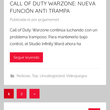
CALL OF DUTY WARZONE: NUEVA
FUNCIÓN ANTI TRAMPA
Publicada el
por
pcgamernet
Call of Duty: Warzone continúa luchando con un
problema tramposo. Para mantenerlo bajo
control, el Studio Infinity Ward ahora ha
Seguir leyendo
Noticias
,
Top
,
Uncategorized
,
Videojuegos
Paginación
Entradas
1
2
»
siguientes
de