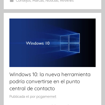
Consejos
,
Marcas
,
Noticias
,
Reviews
Windows 10: la nueva herramienta
podría convertirse en el punto
central de contacto
Publicada el
por
pcgamernet