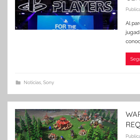
Public
Al pa
jugad
conoc
Segu
Noticias
,
Sony
WAR
REQ
Public