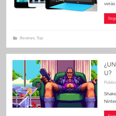
verás
Segu
Reviews
,
Top
¿UN
U?
Public
Shake
Ninte
Segu