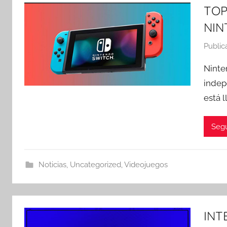
TOP
NIN
Public
Ninte
indep
está 
Segu
Noticias
,
Uncategorized
,
Videojuegos
INT