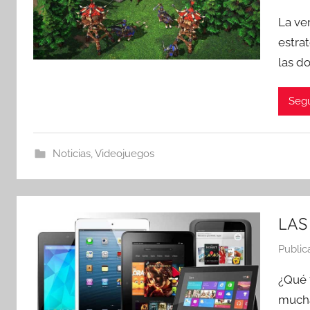
La ve
estra
las d
Segu
Noticias
,
Videojuegos
LAS
Public
¿Qué 
mucha