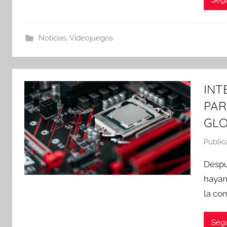
Noticias
,
Videojuegos
INT
PAR
GLO
Public
Despu
hayan
la co
Segu