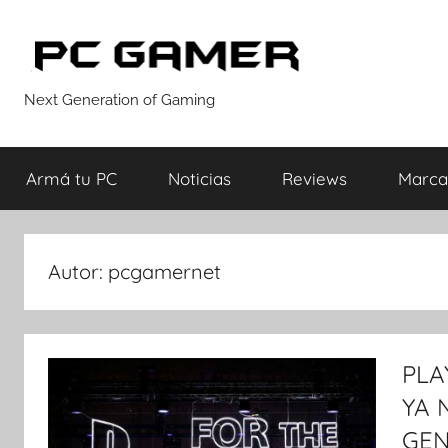
Saltar
al
contenido
PC
Next Generation of Gaming
GAMER
Armá tu PC
Noticias
Reviews
Marca
Autor:
pcgamernet
PLA
YA 
GEN