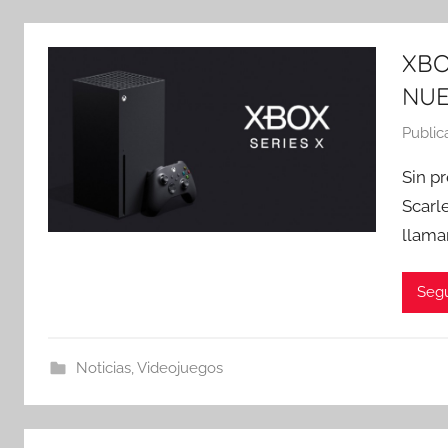
XBO
NUE
Public
Sin pr
Scarl
llama
Segu
Noticias
,
Videojuegos