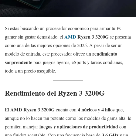
Si estás buscando un procesador económico para armar tu PC
AMD
Ryzen 3 3200G
gamer sin gastar demasiado, el
se presenta
como una de las mejores opciones de 2025. A pesar de ser un
rendimiento
modelo de entrada, este procesador ofrece un
sorprendente
para juegos ligeros, eSports y tareas cotidianas,
todo a un precio asequible.
Rendimiento del Ryzen 3 3200G
AMD Ryzen 3 3200G
4 núcleos y 4 hilos
El
cuenta con
que,
aunque no lo hacen tan potente como los modelos de gama alta, le
juegos y aplicaciones de productividad
permiten manejar
con
3.6 GHz
una fluidez aceptable. Con una frecuencia base de
y un